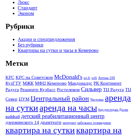
Люкс
Стандарт
Эконом
Рубрики
Акции и спецпредложения
Без рубрики
Квартиры на сутки и часы в Кемерово
Метки
McDonald's
KFC
KFC на Советском
wi-fi
wifi
Аптека 100
КузГТУ
МЖК
МФЦ Кемерово
Макдоналдс
РК Континент
Сильвер
Радуга
Реацентр Кузбасс
Ростелеком
ТЦ Радуга
ТЦ
аренда
Центральный район
Север
ЦУМ
Чистовье
на сутки
аренда на часы
бар-ресторан Доски
детский реабилитационный центр
вайфай
дзержинского 14
драмтеатр
интернет
кабельное телевидение
квартира на сутки
квартира на