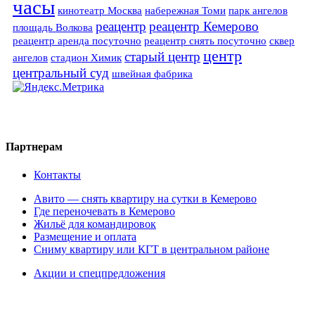
часы
кинотеатр Москва
набережная Томи
парк ангелов
реацентр
реацентр Кемерово
площадь Волкова
реацентр аренда посуточно
реацентр снять посуточно
сквер
центр
старый центр
ангелов
стадион Химик
центральный суд
швейная фабрика
Партнерам
Контакты
Авито — снять квартиру на сутки в Кемерово
Где переночевать в Кемерово
Жильё для командировок
Размещение и оплата
Сниму квартиру или КГТ в центральном районе
Акции и спецпредложения