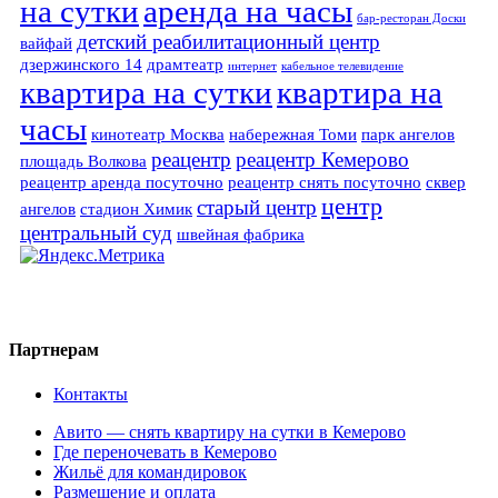
на сутки
аренда на часы
бар-ресторан Доски
детский реабилитационный центр
вайфай
дзержинского 14
драмтеатр
интернет
кабельное телевидение
квартира на сутки
квартира на
часы
кинотеатр Москва
набережная Томи
парк ангелов
реацентр
реацентр Кемерово
площадь Волкова
реацентр аренда посуточно
реацентр снять посуточно
сквер
центр
старый центр
ангелов
стадион Химик
центральный суд
швейная фабрика
Партнерам
Контакты
Авито — снять квартиру на сутки в Кемерово
Где переночевать в Кемерово
Жильё для командировок
Размещение и оплата