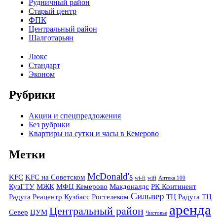
Рудничный район
Старый центр
ФПК
Центральный район
Шалготарьян
Люкс
Стандарт
Эконом
Рубрики
Акции и спецпредложения
Без рубрики
Квартиры на сутки и часы в Кемерово
Метки
McDonald's
KFC
KFC на Советском
wi-fi
wifi
Аптека 100
КузГТУ
МЖК
МФЦ Кемерово
Макдоналдс
РК Континент
Сильвер
Радуга
Реацентр Кузбасс
Ростелеком
ТЦ Радуга
ТЦ
аренда
Центральный район
Север
ЦУМ
Чистовье