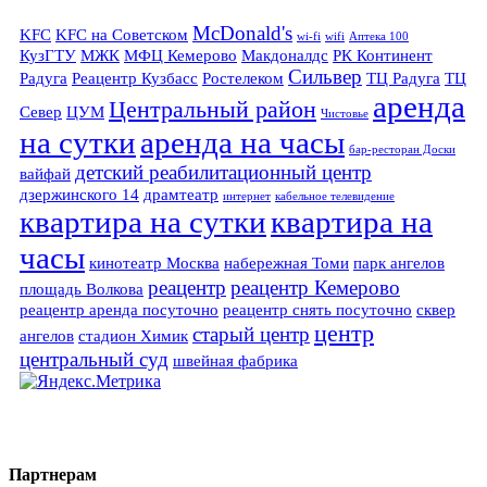
McDonald's
KFC
KFC на Советском
wi-fi
wifi
Аптека 100
КузГТУ
МЖК
МФЦ Кемерово
Макдоналдс
РК Континент
Сильвер
Радуга
Реацентр Кузбасс
Ростелеком
ТЦ Радуга
ТЦ
аренда
Центральный район
Север
ЦУМ
Чистовье
на сутки
аренда на часы
бар-ресторан Доски
детский реабилитационный центр
вайфай
дзержинского 14
драмтеатр
интернет
кабельное телевидение
квартира на сутки
квартира на
часы
кинотеатр Москва
набережная Томи
парк ангелов
реацентр
реацентр Кемерово
площадь Волкова
реацентр аренда посуточно
реацентр снять посуточно
сквер
центр
старый центр
ангелов
стадион Химик
центральный суд
швейная фабрика
Партнерам