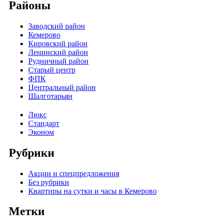
Районы
Заводский район
Кемерово
Кировский район
Ленинский район
Рудничный район
Старый центр
ФПК
Центральный район
Шалготарьян
Люкс
Стандарт
Эконом
Рубрики
Акции и спецпредложения
Без рубрики
Квартиры на сутки и часы в Кемерово
Метки