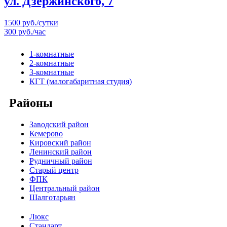
ул. Дзержинского, 7
1500 руб./сутки
300 руб./час
1-комнатные
2-комнатные
3-комнатные
КГТ (малогабаритная студия)
Районы
Заводский район
Кемерово
Кировский район
Ленинский район
Рудничный район
Старый центр
ФПК
Центральный район
Шалготарьян
Люкс
Стандарт