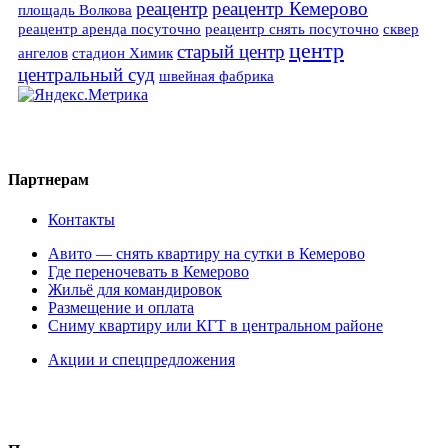
реацентр
реацентр Кемерово
площадь Волкова
реацентр аренда посуточно
реацентр снять посуточно
сквер
центр
старый центр
ангелов
стадион Химик
центральный суд
швейная фабрика
Партнерам
Контакты
Авито — снять квартиру на сутки в Кемерово
Где переночевать в Кемерово
Жильё для командировок
Размещение и оплата
Сниму квартиру или КГТ в центральном районе
Акции и спецпредложения