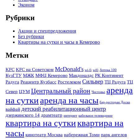
Эконом
Рубрики
Акции и спецпредложения
Без рубрики
Квартиры на сутки и часы в Кемерово
Метки
McDonald's
KFC
KFC на Советском
wi-fi
wifi
Аптека 100
КузГТУ
МЖК
МФЦ Кемерово
Макдоналдс
РК Континент
Сильвер
Радуга
Реацентр Кузбасс
Ростелеком
ТЦ Радуга
ТЦ
аренда
Центральный район
Север
ЦУМ
Чистовье
на сутки
аренда на часы
бар-ресторан Доски
детский реабилитационный центр
вайфай
дзержинского 14
драмтеатр
интернет
кабельное телевидение
квартира на сутки
квартира на
часы
кинотеатр Москва
набережная Томи
парк ангелов