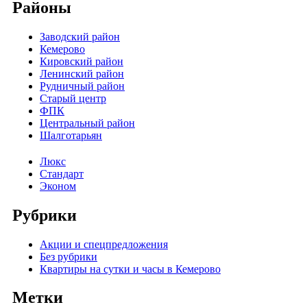
Районы
Заводский район
Кемерово
Кировский район
Ленинский район
Рудничный район
Старый центр
ФПК
Центральный район
Шалготарьян
Люкс
Стандарт
Эконом
Рубрики
Акции и спецпредложения
Без рубрики
Квартиры на сутки и часы в Кемерово
Метки