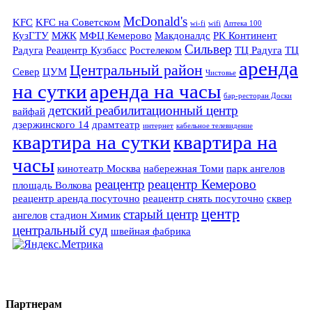
McDonald's
KFC
KFC на Советском
wi-fi
wifi
Аптека 100
КузГТУ
МЖК
МФЦ Кемерово
Макдоналдс
РК Континент
Сильвер
Радуга
Реацентр Кузбасс
Ростелеком
ТЦ Радуга
ТЦ
аренда
Центральный район
Север
ЦУМ
Чистовье
на сутки
аренда на часы
бар-ресторан Доски
детский реабилитационный центр
вайфай
дзержинского 14
драмтеатр
интернет
кабельное телевидение
квартира на сутки
квартира на
часы
кинотеатр Москва
набережная Томи
парк ангелов
реацентр
реацентр Кемерово
площадь Волкова
реацентр аренда посуточно
реацентр снять посуточно
сквер
центр
старый центр
ангелов
стадион Химик
центральный суд
швейная фабрика
Партнерам