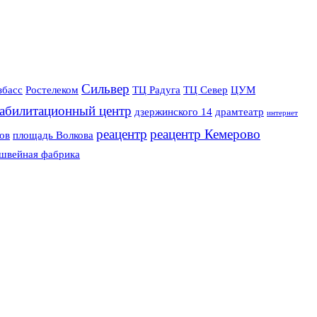
Сильвер
збасс
Ростелеком
ТЦ Радуга
ТЦ Север
ЦУМ
еабилитационный центр
дзержинского 14
драмтеатр
интернет
реацентр
реацентр Кемерово
ов
площадь Волкова
швейная фабрика