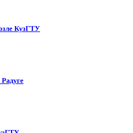
возле КузГТУ
 Радуге
КузГТУ