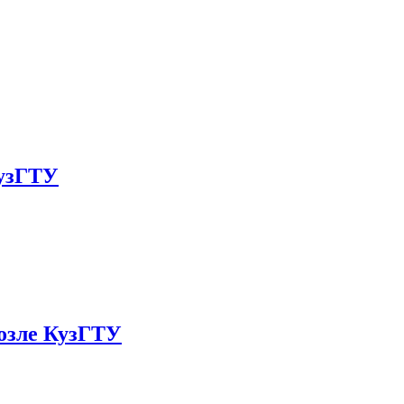
КузГТУ
возле КузГТУ