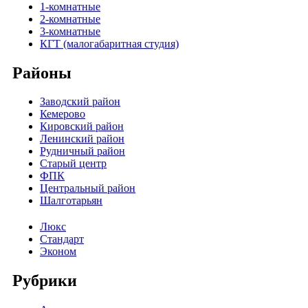
1-комнатные
2-комнатные
3-комнатные
КГТ (малогабаритная студия)
Районы
Заводский район
Кемерово
Кировский район
Ленинский район
Рудничный район
Старый центр
ФПК
Центральный район
Шалготарьян
Люкс
Стандарт
Эконом
Рубрики