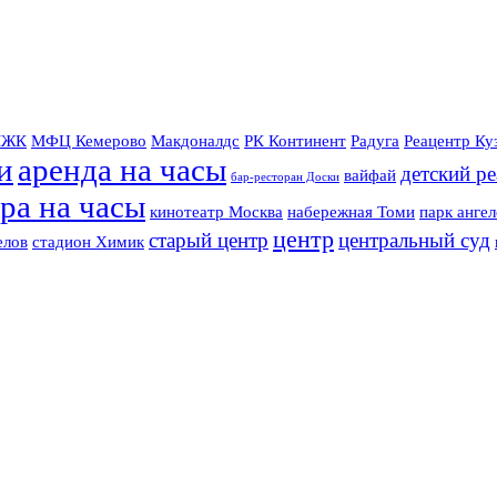
ЖК
МФЦ Кемерово
Макдоналдс
РК Континент
Радуга
Реацентр Ку
и
аренда на часы
детский р
вайфай
бар-ресторан Доски
ра на часы
кинотеатр Москва
набережная Томи
парк ангел
центр
старый центр
центральный суд
елов
стадион Химик