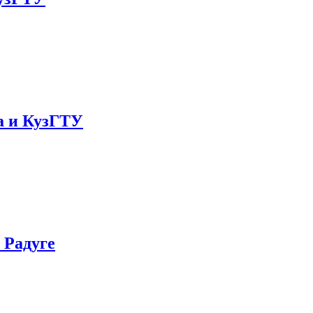
а и КузГТУ
 Радуге