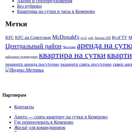
Акции и спецпредложения
Без рубрики
Квартиры на сутки и часы в Кемерово
Метки
McDonald's
KFC
KFC на Советском
КузГТУ
М
wi-fi
wifi
Аптека 100
аренда на сутк
Центральный район
Чистовье
квартира на сутки
кварти
кабельное телевидение
реацентр аренда посуточно
реацентр снять посуточно
сквер анг
Партнерам
Контакты
Авито — снять квартиру на сутки в Кемерово
Где переночевать в Кемерово
Жильё для командировок