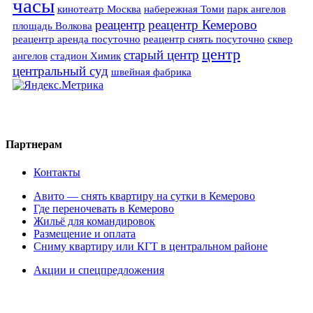
часы
кинотеатр Москва
набережная Томи
парк ангелов
реацентр
реацентр Кемерово
площадь Волкова
реацентр аренда посуточно
реацентр снять посуточно
сквер
центр
старый центр
ангелов
стадион Химик
центральный суд
швейная фабрика
Партнерам
Контакты
Авито — снять квартиру на сутки в Кемерово
Где переночевать в Кемерово
Жильё для командировок
Размещение и оплата
Сниму квартиру или КГТ в центральном районе
Акции и спецпредложения