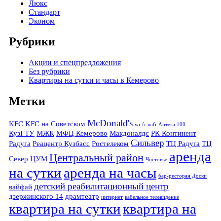
Люкс
Стандарт
Эконом
Рубрики
Акции и спецпредложения
Без рубрики
Квартиры на сутки и часы в Кемерово
Метки
McDonald's
KFC
KFC на Советском
wi-fi
wifi
Аптека 100
КузГТУ
МЖК
МФЦ Кемерово
Макдоналдс
РК Континент
Сильвер
Радуга
Реацентр Кузбасс
Ростелеком
ТЦ Радуга
ТЦ
аренда
Центральный район
Север
ЦУМ
Чистовье
на сутки
аренда на часы
бар-ресторан Доски
детский реабилитационный центр
вайфай
дзержинского 14
драмтеатр
интернет
кабельное телевидение
квартира на сутки
квартира на