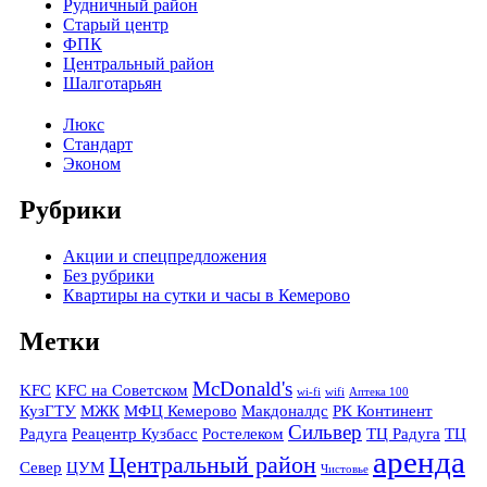
Рудничный район
Старый центр
ФПК
Центральный район
Шалготарьян
Люкс
Стандарт
Эконом
Рубрики
Акции и спецпредложения
Без рубрики
Квартиры на сутки и часы в Кемерово
Метки
McDonald's
KFC
KFC на Советском
wi-fi
wifi
Аптека 100
КузГТУ
МЖК
МФЦ Кемерово
Макдоналдс
РК Континент
Сильвер
Радуга
Реацентр Кузбасс
Ростелеком
ТЦ Радуга
ТЦ
аренда
Центральный район
Север
ЦУМ
Чистовье