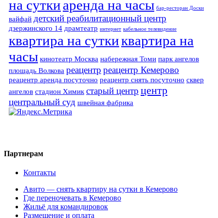
на сутки
аренда на часы
бар-ресторан Доски
детский реабилитационный центр
вайфай
дзержинского 14
драмтеатр
интернет
кабельное телевидение
квартира на сутки
квартира на
часы
кинотеатр Москва
набережная Томи
парк ангелов
реацентр
реацентр Кемерово
площадь Волкова
реацентр аренда посуточно
реацентр снять посуточно
сквер
центр
старый центр
ангелов
стадион Химик
центральный суд
швейная фабрика
Партнерам
Контакты
Авито — снять квартиру на сутки в Кемерово
Где переночевать в Кемерово
Жильё для командировок
Размещение и оплата