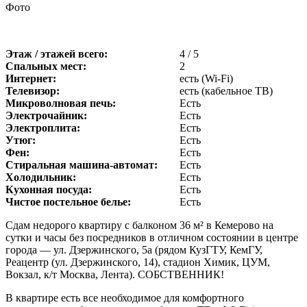
Фото
Этаж / этажей всего:
4 / 5
Спальных мест:
2
Интернет:
есть (Wi-Fi)
Телевизор:
есть (кабельное ТВ)
Микроволновая печь:
Есть
Электрочайник:
Есть
Электроплита:
Есть
Утюг:
Есть
Фен:
Есть
Стиральная машина-автомат:
Есть
Холодильник:
Есть
Кухонная посуда:
Есть
Чистое постельное белье:
Есть
Сдам недорого квартиру с балконом 36 м² в Кемерово на
сутки и часы без посредников в отличном состоянии в центре
города — ул. Дзержинского, 5а (рядом КузГТУ, КемГУ,
Реацентр (ул. Дзержинского, 14), стадион Химик, ЦУМ,
Вокзал, к/т Москва, Лента). СОБСТВЕННИК!
В квартире есть все необходимое для комфортного