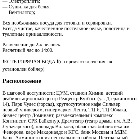
— Электроплита;
— Сушилка для белья;
— Вентилятор;
Вся необходимая посуда для готовки и сервировки.
Всегда чистое, качественное постельное белье, полотенца и
туалетные принадлежности.
Размещение до 2-х человек.
Расчетный час до 14:00.
❗️ЕСТЬ ГОРЯЧАЯ ВОДА
❗️
(на время отключения гвс
установлен бойлер)
Расположение
В шаговой доступности: ЦУМ, стадион Химик, детский
реабилитационный центр Реацентр Кузбасс (ул. Дзержинского
14), Парк Чудес (горсад), круглосуточное кафе Сильвер,
первый универсам, гипермаркет Лента, ТЦ Я, ТЦ Облака,
бизнес-центр Доминант, развлекательный комплекс
Континент, СРК Байконур, Драмтеатр (театр драмы им. А.В.
Луначарского), площадь Волкова, областная библиотека им.
Федорова, кафе Макдоналдс и KFC, банк Москвы и МДМ
Банк, Администрация центрального района, Центральный