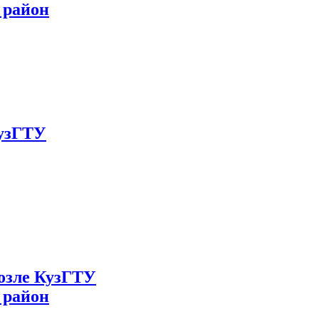
 район
КузГТУ
возле КузГТУ
 район