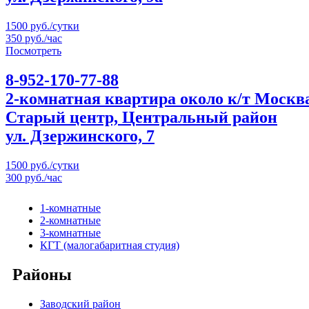
1500 руб./сутки
350 руб./час
Посмотреть
8-952-170-77-88
2-комнатная квартира около к/т Москв
Старый центр, Центральный район
ул. Дзержинского, 7
1500 руб./сутки
300 руб./час
1-комнатные
2-комнатные
3-комнатные
КГТ (малогабаритная студия)
Районы
Заводский район