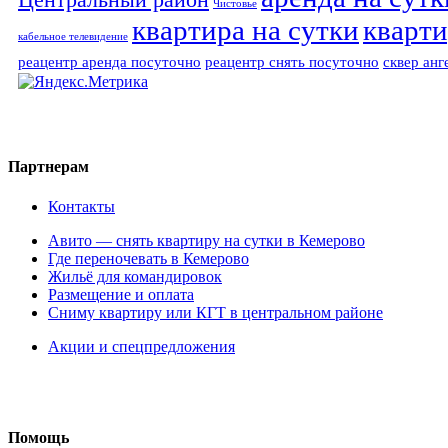
Чистовье
квартира на сутки
кварти
кабельное телевидение
реацентр аренда посуточно
реацентр снять посуточно
сквер анг
Партнерам
Контакты
Авито — снять квартиру на сутки в Кемерово
Где переночевать в Кемерово
Жильё для командировок
Размещение и оплата
Сниму квартиру или КГТ в центральном районе
Акции и спецпредложения
Помощь