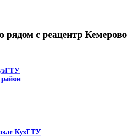
о рядом с реацентр Кемерово
КузГТУ
 район
возле КузГТУ