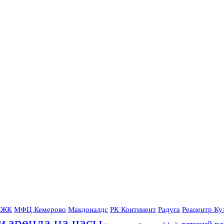
ЖК
МФЦ Кемерово
Макдоналдс
РК Континент
Радуга
Реацентр Ку
и
аренда на часы