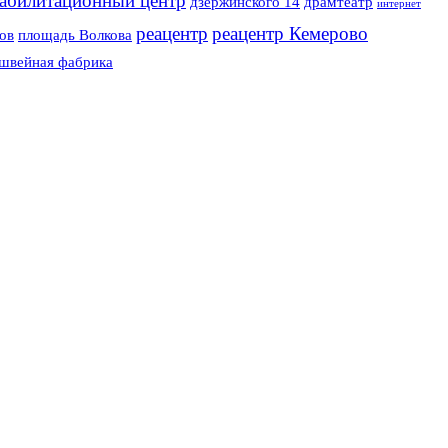
еабилитационный центр
дзержинского 14
драмтеатр
интернет
реацентр
реацентр Кемерово
ов
площадь Волкова
швейная фабрика