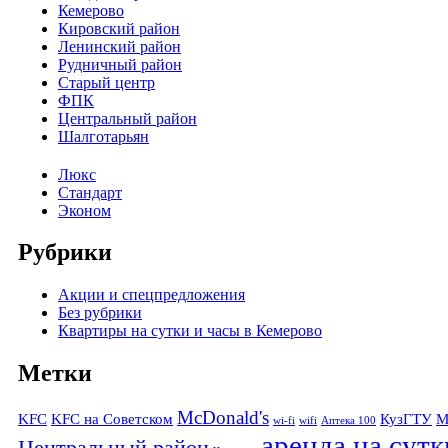
Кемерово
Кировский район
Ленинский район
Рудничный район
Старый центр
ФПК
Центральный район
Шалготарьян
Люкс
Стандарт
Эконом
Рубрики
Акции и спецпредложения
Без рубрики
Квартиры на сутки и часы в Кемерово
Метки
McDonald's
KFC
KFC на Советском
КузГТУ
М
wi-fi
wifi
Аптека 100
аренда на сутк
Центральный район