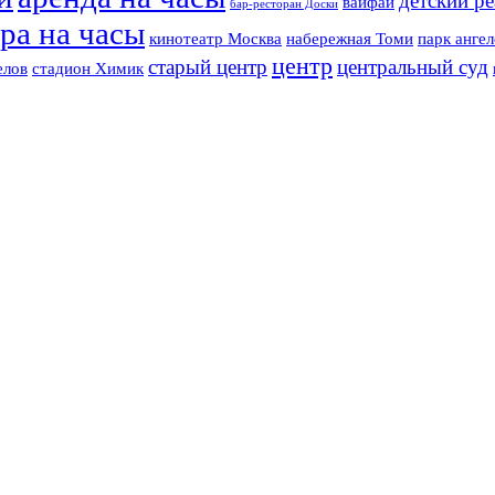
детский р
вайфай
бар-ресторан Доски
ра на часы
кинотеатр Москва
набережная Томи
парк ангел
центр
старый центр
центральный суд
елов
стадион Химик