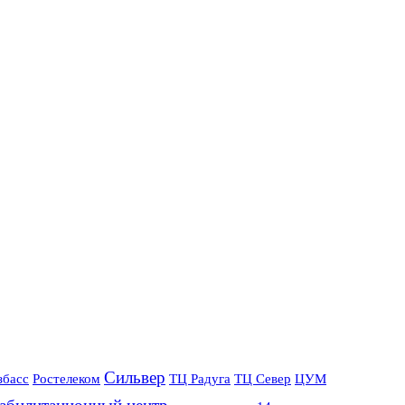
Сильвер
збасс
Ростелеком
ТЦ Радуга
ТЦ Север
ЦУМ