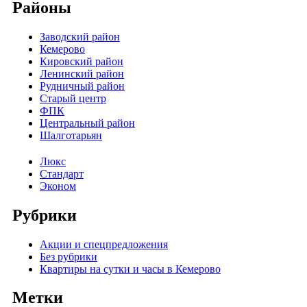
Районы
Заводский район
Кемерово
Кировский район
Ленинский район
Рудничный район
Старый центр
ФПК
Центральный район
Шалготарьян
Люкс
Стандарт
Эконом
Рубрики
Акции и спецпредложения
Без рубрики
Квартиры на сутки и часы в Кемерово
Метки