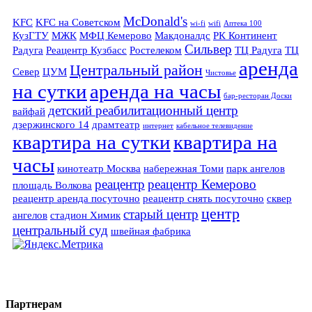
McDonald's
KFC
KFC на Советском
wi-fi
wifi
Аптека 100
КузГТУ
МЖК
МФЦ Кемерово
Макдоналдс
РК Континент
Сильвер
Радуга
Реацентр Кузбасс
Ростелеком
ТЦ Радуга
ТЦ
аренда
Центральный район
Север
ЦУМ
Чистовье
на сутки
аренда на часы
бар-ресторан Доски
детский реабилитационный центр
вайфай
дзержинского 14
драмтеатр
интернет
кабельное телевидение
квартира на сутки
квартира на
часы
кинотеатр Москва
набережная Томи
парк ангелов
реацентр
реацентр Кемерово
площадь Волкова
реацентр аренда посуточно
реацентр снять посуточно
сквер
центр
старый центр
ангелов
стадион Химик
центральный суд
швейная фабрика
Партнерам