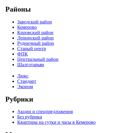
Районы
Заводский район
Кемерово
Кировский район
Ленинский район
Рудничный район
Старый центр
ФПК
Центральный район
Шалготарьян
Люкс
Стандарт
Эконом
Рубрики
Акции и спецпредложения
Без рубрики
Квартиры на сутки и часы в Кемерово