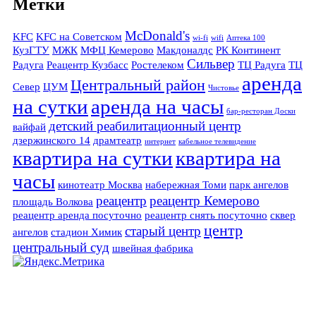
Метки
McDonald's
KFC
KFC на Советском
wi-fi
wifi
Аптека 100
КузГТУ
МЖК
МФЦ Кемерово
Макдоналдс
РК Континент
Сильвер
Радуга
Реацентр Кузбасс
Ростелеком
ТЦ Радуга
ТЦ
аренда
Центральный район
Север
ЦУМ
Чистовье
на сутки
аренда на часы
бар-ресторан Доски
детский реабилитационный центр
вайфай
дзержинского 14
драмтеатр
интернет
кабельное телевидение
квартира на сутки
квартира на
часы
кинотеатр Москва
набережная Томи
парк ангелов
реацентр
реацентр Кемерово
площадь Волкова
реацентр аренда посуточно
реацентр снять посуточно
сквер
центр
старый центр
ангелов
стадион Химик
центральный суд
швейная фабрика