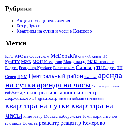
Рубрики
Акции и спецпредложения
Без рубрики
Квартиры на сутки и часы в Кемерово
Метки
McDonald's
KFC
KFC на Советском
wi-fi
wifi
Аптека 100
КузГТУ
МЖК
МФЦ Кемерово
Макдоналдс
РК Континент
Сильвер
Радуга
Реацентр Кузбасс
Ростелеком
ТЦ Радуга
ТЦ
аренда
Центральный район
Север
ЦУМ
Чистовье
на сутки
аренда на часы
бар-ресторан Доски
детский реабилитационный центр
вайфай
дзержинского 14
драмтеатр
интернет
кабельное телевидение
квартира на сутки
квартира на
часы
кинотеатр Москва
набережная Томи
парк ангелов
реацентр
реацентр Кемерово
площадь Волкова