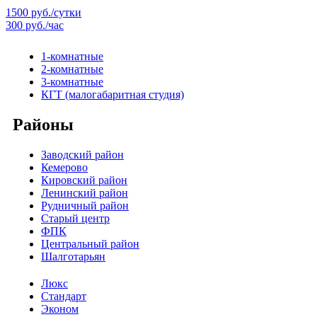
1500 руб./сутки
300 руб./час
1-комнатные
2-комнатные
3-комнатные
КГТ (малогабаритная студия)
Районы
Заводский район
Кемерово
Кировский район
Ленинский район
Рудничный район
Старый центр
ФПК
Центральный район
Шалготарьян
Люкс
Стандарт
Эконом