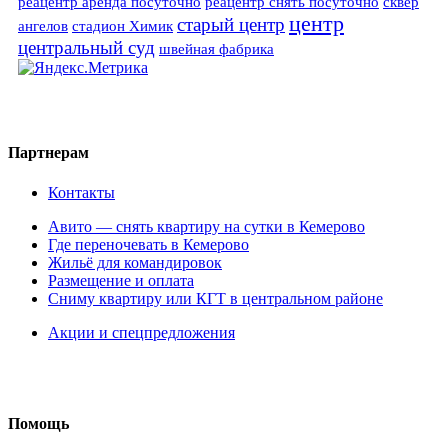
реацентр аренда посуточно
реацентр снять посуточно
сквер
центр
старый центр
ангелов
стадион Химик
центральный суд
швейная фабрика
Партнерам
Контакты
Авито — снять квартиру на сутки в Кемерово
Где переночевать в Кемерово
Жильё для командировок
Размещение и оплата
Сниму квартиру или КГТ в центральном районе
Акции и спецпредложения
Помощь