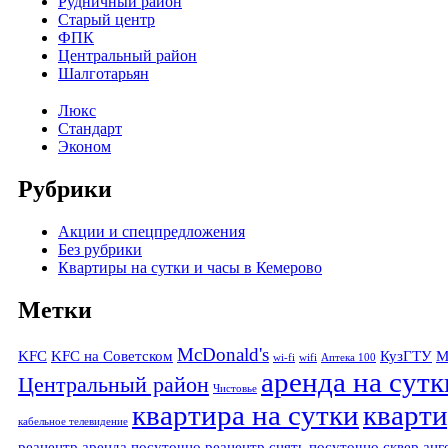
Рудничный район
Старый центр
ФПК
Центральный район
Шалготарьян
Люкс
Стандарт
Эконом
Рубрики
Акции и спецпредложения
Без рубрики
Квартиры на сутки и часы в Кемерово
Метки
McDonald's
KFC
KFC на Советском
КузГТУ
М
wi-fi
wifi
Аптека 100
аренда на сутк
Центральный район
Чистовье
квартира на сутки
кварти
кабельное телевидение
реацентр аренда посуточно
реацентр снять посуточно
сквер анг