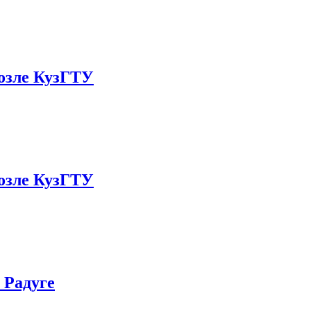
возле КузГТУ
возле КузГТУ
 Радуге