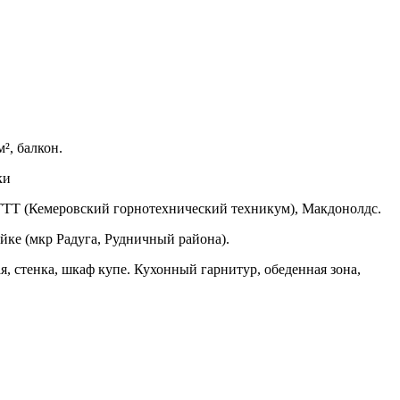
м², балкон.
ки
КГТТ (Кемеровский горнотехнический техникум), Макдонолдс.
йке (мкр Радуга, Рудничный района).
я, стенка, шкаф купе. Кухонный гарнитур, обеденная зона,