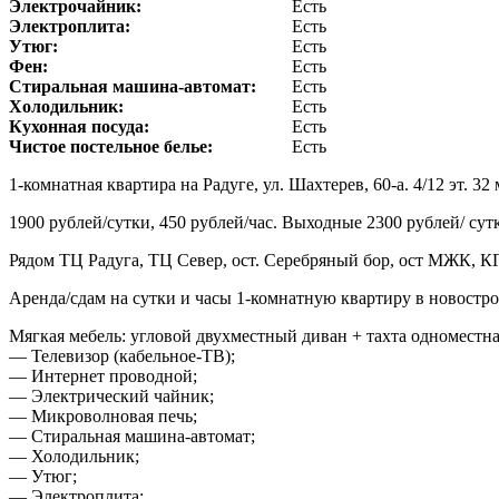
Электрочайник:
Есть
Электроплита:
Есть
Утюг:
Есть
Фен:
Есть
Стиральная машина-автомат:
Есть
Холодильник:
Есть
Кухонная посуда:
Есть
Чистое постельное белье:
Есть
1-комнатная квартира на Радуге, ул. Шахтерев, 60-а. 4/12 эт. 32 
1900 рублей/сутки, 450 рублей/час. Выходные 2300 рублей/ сут
Рядом ТЦ Радуга, ТЦ Север, ост. Серебряный бор, ост МЖК, 
Аренда/сдам на сутки и часы 1-комнатную квартиру в новостро
Мягкая мебель: угловой двухместный диван + тахта одноместна
— Телевизор (кабельное-ТВ);
— Интернет проводной;
— Электрический чайник;
— Микроволновая печь;
— Стиральная машина-автомат;
— Холодильник;
— Утюг;
— Электроплита;