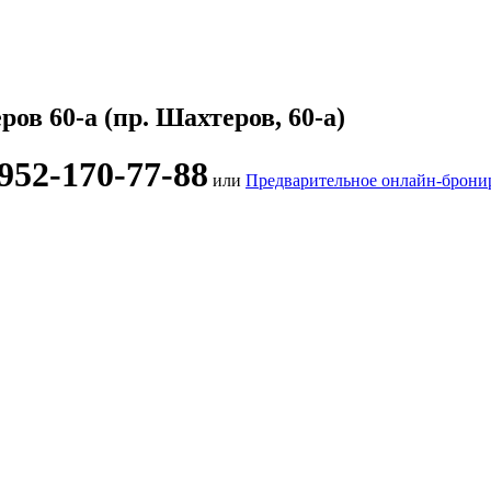
ов 60-а (пр. Шахтеров, 60-а)
952-170-77-88
или
Предварительное онлайн-брони