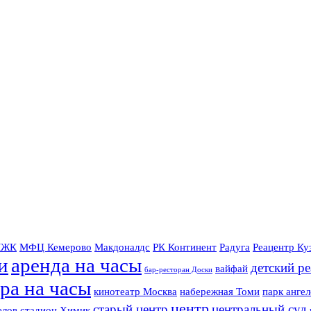
ЖК
МФЦ Кемерово
Макдоналдс
РК Континент
Радуга
Реацентр Ку
и
аренда на часы
детский р
вайфай
бар-ресторан Доски
ра на часы
кинотеатр Москва
набережная Томи
парк ангел
центр
старый центр
центральный суд
елов
стадион Химик