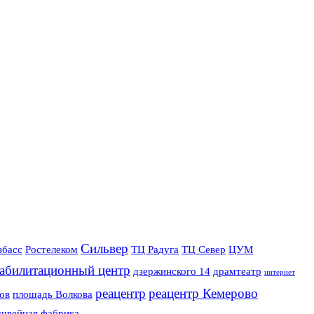
Сильвер
збасс
Ростелеком
ТЦ Радуга
ТЦ Север
ЦУМ
еабилитационный центр
дзержинского 14
драмтеатр
интернет
реацентр
реацентр Кемерово
ов
площадь Волкова
швейная фабрика