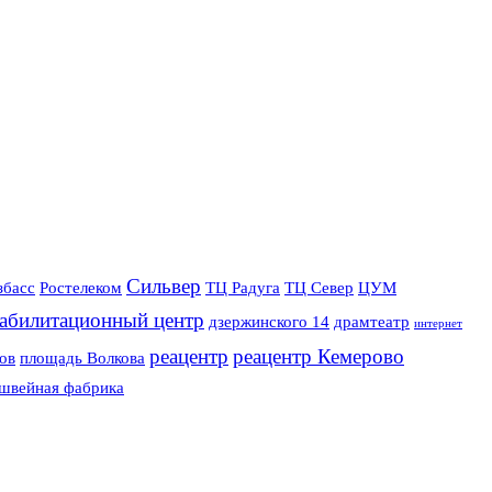
Сильвер
збасс
Ростелеком
ТЦ Радуга
ТЦ Север
ЦУМ
еабилитационный центр
дзержинского 14
драмтеатр
интернет
реацентр
реацентр Кемерово
ов
площадь Волкова
швейная фабрика