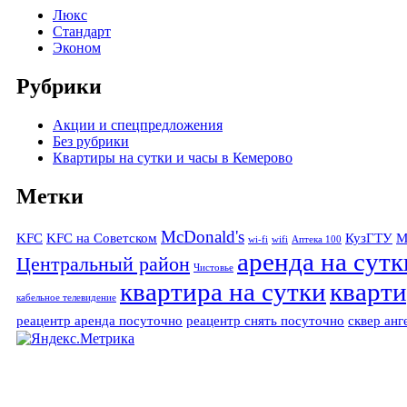
Люкс
Стандарт
Эконом
Рубрики
Акции и спецпредложения
Без рубрики
Квартиры на сутки и часы в Кемерово
Метки
McDonald's
KFC
KFC на Советском
КузГТУ
М
wi-fi
wifi
Аптека 100
аренда на сутк
Центральный район
Чистовье
квартира на сутки
кварти
кабельное телевидение
реацентр аренда посуточно
реацентр снять посуточно
сквер анг