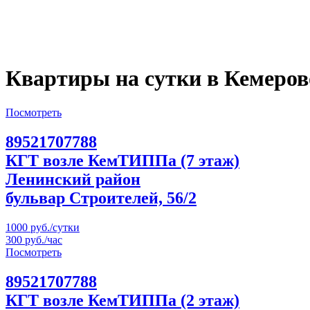
Квартиры на сутки в Кемеров
Посмотреть
89521707788
КГТ возле КемТИППа (7 этаж)
Ленинский район
бульвар Строителей, 56/2
1000 руб./сутки
300 руб./час
Посмотреть
89521707788
КГТ возле КемТИППа (2 этаж)