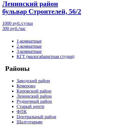
Ленинский район
бульвар Строителей, 56/2
1000 руб./сутки
300 руб./час
1-комнатные
2-комнатные
3-комнатные
КГТ (малогабаритная студия)
Районы
Заводский район
Кемерово
Кировский район
Ленинский район
Рудничный район
Старый центр
ФПК
Центральный район
Шалготарьян