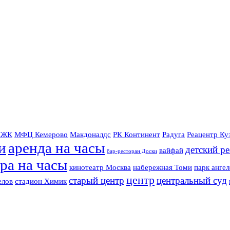
ЖК
МФЦ Кемерово
Макдоналдс
РК Континент
Радуга
Реацентр Ку
и
аренда на часы
детский р
вайфай
бар-ресторан Доски
ра на часы
кинотеатр Москва
набережная Томи
парк ангел
центр
старый центр
центральный суд
елов
стадион Химик