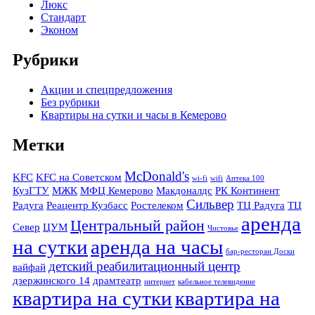
Люкс
Стандарт
Эконом
Рубрики
Акции и спецпредложения
Без рубрики
Квартиры на сутки и часы в Кемерово
Метки
McDonald's
KFC
KFC на Советском
wi-fi
wifi
Аптека 100
КузГТУ
МЖК
МФЦ Кемерово
Макдоналдс
РК Континент
Сильвер
Радуга
Реацентр Кузбасс
Ростелеком
ТЦ Радуга
ТЦ
аренда
Центральный район
Север
ЦУМ
Чистовье
на сутки
аренда на часы
бар-ресторан Доски
детский реабилитационный центр
вайфай
дзержинского 14
драмтеатр
интернет
кабельное телевидение
квартира на сутки
квартира на