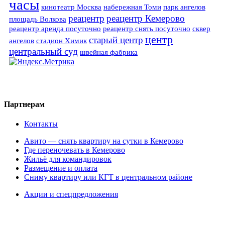
часы
кинотеатр Москва
набережная Томи
парк ангелов
реацентр
реацентр Кемерово
площадь Волкова
реацентр аренда посуточно
реацентр снять посуточно
сквер
центр
старый центр
ангелов
стадион Химик
центральный суд
швейная фабрика
Партнерам
Контакты
Авито — снять квартиру на сутки в Кемерово
Где переночевать в Кемерово
Жильё для командировок
Размещение и оплата
Сниму квартиру или КГТ в центральном районе
Акции и спецпредложения