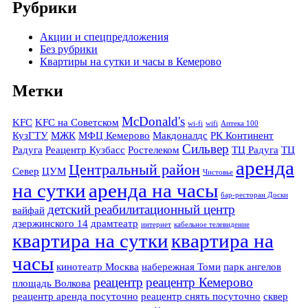
Рубрики
Акции и спецпредложения
Без рубрики
Квартиры на сутки и часы в Кемерово
Метки
McDonald's
KFC
KFC на Советском
wi-fi
wifi
Аптека 100
КузГТУ
МЖК
МФЦ Кемерово
Макдоналдс
РК Континент
Сильвер
Радуга
Реацентр Кузбасс
Ростелеком
ТЦ Радуга
ТЦ
аренда
Центральный район
Север
ЦУМ
Чистовье
на сутки
аренда на часы
бар-ресторан Доски
детский реабилитационный центр
вайфай
дзержинского 14
драмтеатр
интернет
кабельное телевидение
квартира на сутки
квартира на
часы
кинотеатр Москва
набережная Томи
парк ангелов
реацентр
реацентр Кемерово
площадь Волкова
реацентр аренда посуточно
реацентр снять посуточно
сквер