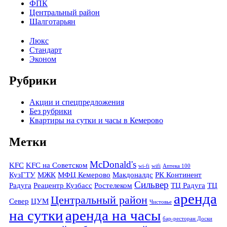
ФПК
Центральный район
Шалготарьян
Люкс
Стандарт
Эконом
Рубрики
Акции и спецпредложения
Без рубрики
Квартиры на сутки и часы в Кемерово
Метки
McDonald's
KFC
KFC на Советском
wi-fi
wifi
Аптека 100
КузГТУ
МЖК
МФЦ Кемерово
Макдоналдс
РК Континент
Сильвер
Радуга
Реацентр Кузбасс
Ростелеком
ТЦ Радуга
ТЦ
аренда
Центральный район
Север
ЦУМ
Чистовье
на сутки
аренда на часы
бар-ресторан Доски