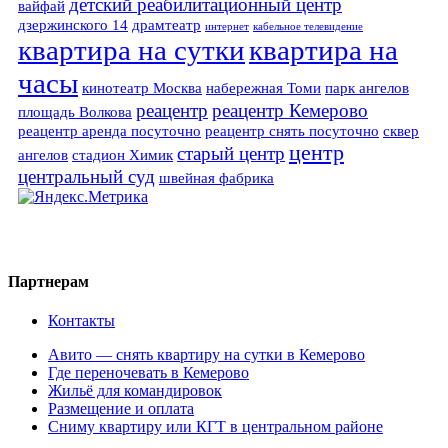
детский реабилитационный центр
вайфай
дзержинского 14
драмтеатр
интернет
кабельное телевидение
квартира на сутки
квартира на
часы
кинотеатр Москва
набережная Томи
парк ангелов
реацентр
реацентр Кемерово
площадь Волкова
реацентр аренда посуточно
реацентр снять посуточно
сквер
центр
старый центр
ангелов
стадион Химик
центральный суд
швейная фабрика
Партнерам
Контакты
Авито — снять квартиру на сутки в Кемерово
Где переночевать в Кемерово
Жильё для командировок
Размещение и оплата
Сниму квартиру или КГТ в центральном районе