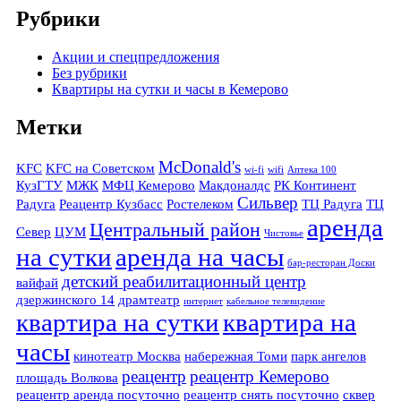
Рубрики
Акции и спецпредложения
Без рубрики
Квартиры на сутки и часы в Кемерово
Метки
McDonald's
KFC
KFC на Советском
wi-fi
wifi
Аптека 100
КузГТУ
МЖК
МФЦ Кемерово
Макдоналдс
РК Континент
Сильвер
Радуга
Реацентр Кузбасс
Ростелеком
ТЦ Радуга
ТЦ
аренда
Центральный район
Север
ЦУМ
Чистовье
на сутки
аренда на часы
бар-ресторан Доски
детский реабилитационный центр
вайфай
дзержинского 14
драмтеатр
интернет
кабельное телевидение
квартира на сутки
квартира на
часы
кинотеатр Москва
набережная Томи
парк ангелов
реацентр
реацентр Кемерово
площадь Волкова
реацентр аренда посуточно
реацентр снять посуточно
сквер