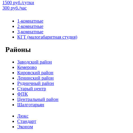
1500 руб./сутки
300 руб./час
1-комнатные
2-комнатные
3-комнатные
КГТ (малогабаритная студия)
Районы
Заводский район
Кемерово
Кировский район
Ленинский район
Рудничный район
Старый центр
ФПК
Центральный район
Шалготарьян
Люкс
Стандарт
Эконом