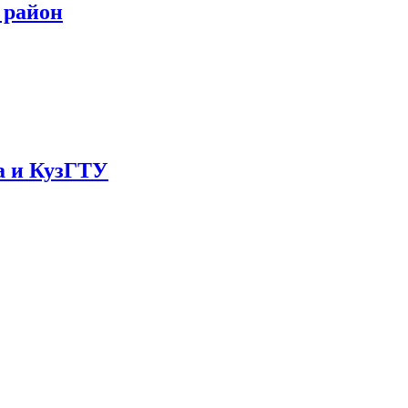
 район
а и КузГТУ