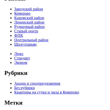
Заводский район
Кемерово
Кировский район
Ленинский район
Рудничный район
Старый центр
ФПК
Центральный район
Шалготарьян
Люкс
Стандарт
Эконом
Рубрики
Акции и спецпредложения
Без рубрики
Квартиры на сутки и часы в Кемерово
Метки