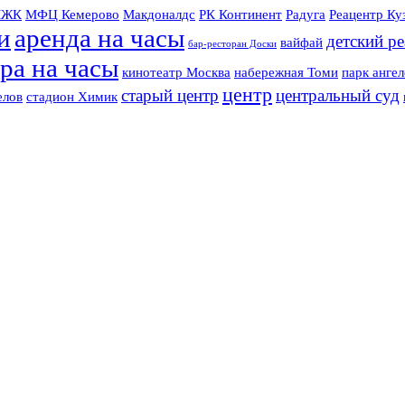
ЖК
МФЦ Кемерово
Макдоналдс
РК Континент
Радуга
Реацентр Ку
и
аренда на часы
детский р
вайфай
бар-ресторан Доски
ра на часы
кинотеатр Москва
набережная Томи
парк ангел
центр
старый центр
центральный суд
елов
стадион Химик