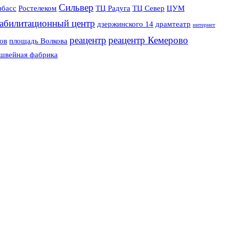
Сильвер
збасс
Ростелеком
ТЦ Радуга
ТЦ Север
ЦУМ
еабилитационный центр
дзержинского 14
драмтеатр
интернет
реацентр
реацентр Кемерово
ов
площадь Волкова
швейная фабрика