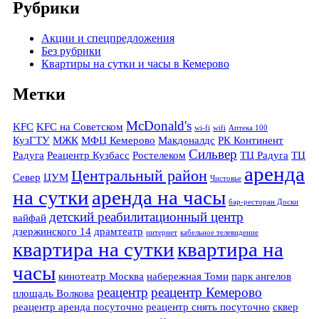
Рубрики
Акции и спецпредложения
Без рубрики
Квартиры на сутки и часы в Кемерово
Метки
McDonald's
KFC
KFC на Советском
wi-fi
wifi
Аптека 100
КузГТУ
МЖК
МФЦ Кемерово
Макдоналдс
РК Континент
Сильвер
Радуга
Реацентр Кузбасс
Ростелеком
ТЦ Радуга
ТЦ
аренда
Центральный район
Север
ЦУМ
Чистовье
на сутки
аренда на часы
бар-ресторан Доски
детский реабилитационный центр
вайфай
дзержинского 14
драмтеатр
интернет
кабельное телевидение
квартира на сутки
квартира на
часы
кинотеатр Москва
набережная Томи
парк ангелов
реацентр
реацентр Кемерово
площадь Волкова
реацентр аренда посуточно
реацентр снять посуточно
сквер