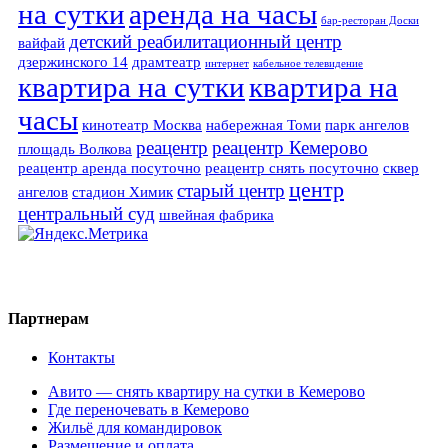
на сутки
аренда на часы
бар-ресторан Доски
детский реабилитационный центр
вайфай
дзержинского 14
драмтеатр
интернет
кабельное телевидение
квартира на сутки
квартира на
часы
кинотеатр Москва
набережная Томи
парк ангелов
реацентр
реацентр Кемерово
площадь Волкова
реацентр аренда посуточно
реацентр снять посуточно
сквер
центр
старый центр
ангелов
стадион Химик
центральный суд
швейная фабрика
Партнерам
Контакты
Авито — снять квартиру на сутки в Кемерово
Где переночевать в Кемерово
Жильё для командировок
Размещение и оплата