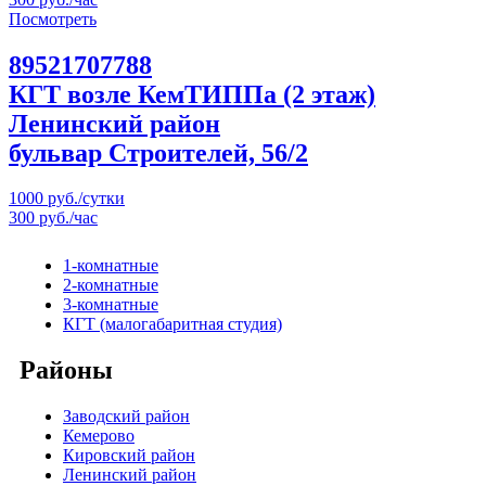
Посмотреть
89521707788
КГТ возле КемТИППа (2 этаж)
Ленинский район
бульвар Строителей, 56/2
1000 руб./сутки
300 руб./час
1-комнатные
2-комнатные
3-комнатные
КГТ (малогабаритная студия)
Районы
Заводский район
Кемерово
Кировский район
Ленинский район