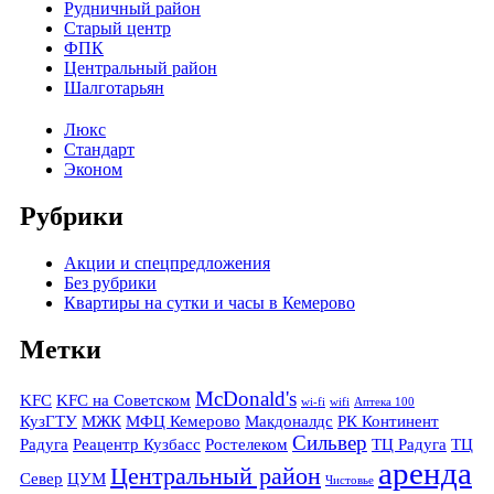
Рудничный район
Старый центр
ФПК
Центральный район
Шалготарьян
Люкс
Стандарт
Эконом
Рубрики
Акции и спецпредложения
Без рубрики
Квартиры на сутки и часы в Кемерово
Метки
McDonald's
KFC
KFC на Советском
wi-fi
wifi
Аптека 100
КузГТУ
МЖК
МФЦ Кемерово
Макдоналдс
РК Континент
Сильвер
Радуга
Реацентр Кузбасс
Ростелеком
ТЦ Радуга
ТЦ
аренда
Центральный район
Север
ЦУМ
Чистовье