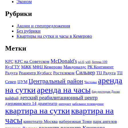
Эконом
Рубрики
Акции и спецпредложения
Без рубрики
Квартиры на сутки и часы в Кемерово
Метки
McDonald's
KFC
KFC на Советском
wi-fi
wifi
Аптека 100
КузГТУ
МЖК
МФЦ Кемерово
Макдоналдс
РК Континент
Сильвер
Радуга
Реацентр Кузбасс
Ростелеком
ТЦ Радуга
ТЦ
аренда
Центральный район
Север
ЦУМ
Чистовье
на сутки
аренда на часы
бар-ресторан Доски
детский реабилитационный центр
вайфай
дзержинского 14
драмтеатр
интернет
кабельное телевидение
квартира на сутки
квартира на
часы
кинотеатр Москва
набережная Томи
парк ангелов
реацентр
реацентр Кемерово