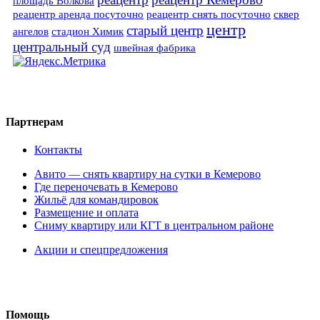
площадь Волкова
реацентр аренда посуточно
реацентр снять посуточно
сквер
центр
старый центр
ангелов
стадион Химик
центральный суд
швейная фабрика
Партнерам
Контакты
Авито — снять квартиру на сутки в Кемерово
Где переночевать в Кемерово
Жильё для командировок
Размещение и оплата
Сниму квартиру или КГТ в центральном районе
Акции и спецпредложения
Помощь