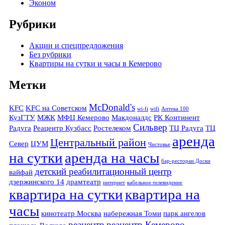
Эконом
Рубрики
Акции и спецпредложения
Без рубрики
Квартиры на сутки и часы в Кемерово
Метки
McDonald's
KFC
KFC на Советском
wi-fi
wifi
Аптека 100
КузГТУ
МЖК
МФЦ Кемерово
Макдоналдс
РК Континент
Сильвер
Радуга
Реацентр Кузбасс
Ростелеком
ТЦ Радуга
ТЦ
аренда
Центральный район
Север
ЦУМ
Чистовье
на сутки
аренда на часы
бар-ресторан Доски
детский реабилитационный центр
вайфай
дзержинского 14
драмтеатр
интернет
кабельное телевидение
квартира на сутки
квартира на
часы
кинотеатр Москва
набережная Томи
парк ангелов
реацентр
реацентр Кемерово