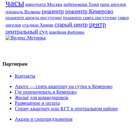
часы
кинотеатр Москва
набережная Томи
парк ангелов
реацентр
реацентр Кемерово
площадь Волкова
реацентр аренда посуточно
реацентр снять посуточно
сквер
центр
старый центр
ангелов
стадион Химик
центральный суд
швейная фабрика
Партнерам
Контакты
Авито — снять квартиру на сутки в Кемерово
Где переночевать в Кемерово
Жильё для командировок
Размещение и оплата
Сниму квартиру или КГТ в центральном районе
Акции и спецпредложения