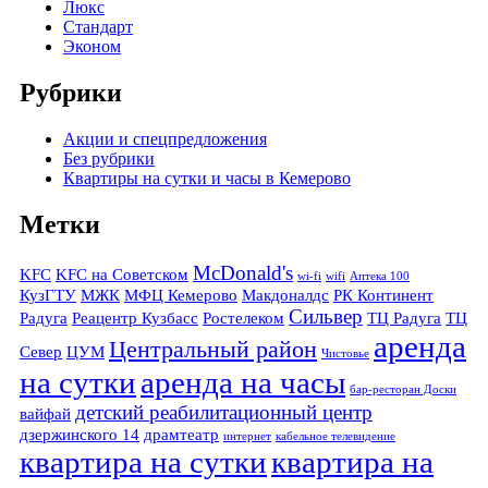
Люкс
Стандарт
Эконом
Рубрики
Акции и спецпредложения
Без рубрики
Квартиры на сутки и часы в Кемерово
Метки
McDonald's
KFC
KFC на Советском
wi-fi
wifi
Аптека 100
КузГТУ
МЖК
МФЦ Кемерово
Макдоналдс
РК Континент
Сильвер
Радуга
Реацентр Кузбасс
Ростелеком
ТЦ Радуга
ТЦ
аренда
Центральный район
Север
ЦУМ
Чистовье
на сутки
аренда на часы
бар-ресторан Доски
детский реабилитационный центр
вайфай
дзержинского 14
драмтеатр
интернет
кабельное телевидение
квартира на сутки
квартира на