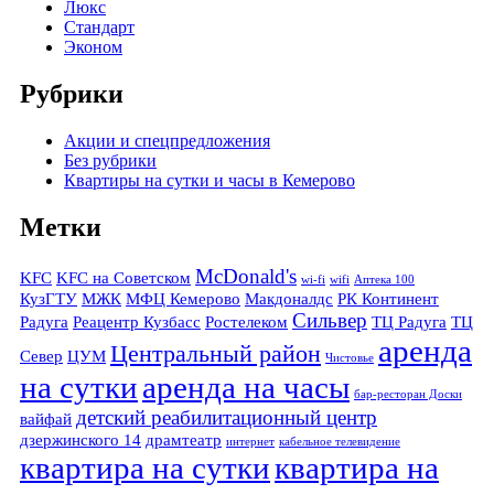
Люкс
Стандарт
Эконом
Рубрики
Акции и спецпредложения
Без рубрики
Квартиры на сутки и часы в Кемерово
Метки
McDonald's
KFC
KFC на Советском
wi-fi
wifi
Аптека 100
КузГТУ
МЖК
МФЦ Кемерово
Макдоналдс
РК Континент
Сильвер
Радуга
Реацентр Кузбасс
Ростелеком
ТЦ Радуга
ТЦ
аренда
Центральный район
Север
ЦУМ
Чистовье
на сутки
аренда на часы
бар-ресторан Доски
детский реабилитационный центр
вайфай
дзержинского 14
драмтеатр
интернет
кабельное телевидение
квартира на сутки
квартира на