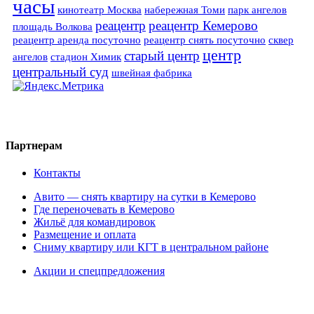
часы
кинотеатр Москва
набережная Томи
парк ангелов
реацентр
реацентр Кемерово
площадь Волкова
реацентр аренда посуточно
реацентр снять посуточно
сквер
центр
старый центр
ангелов
стадион Химик
центральный суд
швейная фабрика
Партнерам
Контакты
Авито — снять квартиру на сутки в Кемерово
Где переночевать в Кемерово
Жильё для командировок
Размещение и оплата
Сниму квартиру или КГТ в центральном районе
Акции и спецпредложения