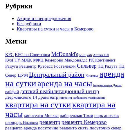
Рубрики
Акции и спецпредложения
Без рубрики
Квартиры на сутки и часы в Кемерово
Метки
McDonald's
KFC
KFC на Советском
wi-fi
wifi
Аптека 100
КузГТУ
МЖК
МФЦ Кемерово
Макдоналдс
РК Континент
Сильвер
Радуга
Реацентр Кузбасс
Ростелеком
ТЦ Радуга
ТЦ
аренда
Центральный район
Север
ЦУМ
Чистовье
на сутки
аренда на часы
бар-ресторан Доски
детский реабилитационный центр
вайфай
дзержинского 14
драмтеатр
интернет
кабельное телевидение
квартира на сутки
квартира на
часы
кинотеатр Москва
набережная Томи
парк ангелов
реацентр
реацентр Кемерово
площадь Волкова
реацентр аренда посуточно
реацентр снять посуточно
сквер