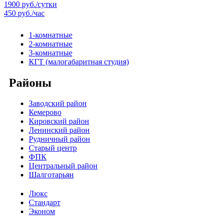
1900 руб./сутки
450 руб./час
1-комнатные
2-комнатные
3-комнатные
КГТ (малогабаритная студия)
Районы
Заводский район
Кемерово
Кировский район
Ленинский район
Рудничный район
Старый центр
ФПК
Центральный район
Шалготарьян
Люкс
Стандарт
Эконом